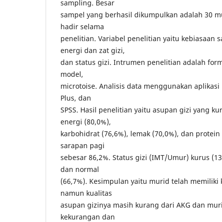
sampling. Besar
sampel yang berhasil dikumpulkan adalah 30 mu
hadir selama
penelitian. Variabel penelitian yaitu kebiasaan
energi dan zat gizi,
dan status gizi. Intrumen penelitian adalah form
model,
microtoise. Analisis data menggunakan aplikasi
Plus, dan
SPSS. Hasil penelitian yaitu asupan gizi yang ku
energi (80,0%),
karbohidrat (76,6%), lemak (70,0%), dan protein
sarapan pagi
sebesar 86,2%. Status gizi (IMT/Umur) kurus (13,
dan normal
(66,7%). Kesimpulan yaitu murid telah memiliki
namun kualitas
asupan gizinya masih kurang dari AKG dan mur
kekurangan dan