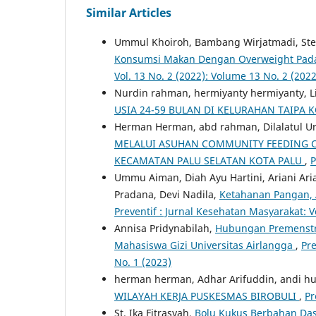
Similar Articles
Ummul Khoiroh, Bambang Wirjatmadi, Ste
Konsumsi Makan Dengan Overweight Pa
Vol. 13 No. 2 (2022): Volume 13 No. 2 (2022
Nurdin rahman, hermiyanty hermiyanty, Li
USIA 24-59 BULAN DI KELURAHAN TAIPA 
Herman Herman, abd rahman, Dilalatul Ur
MELALUI ASUHAN COMMUNITY FEEDING CE
KECAMATAN PALU SELATAN KOTA PALU
,
P
Ummu Aiman, Diah Ayu Hartini, Ariani Aria
Pradana, Devi Nadila,
Ketahanan Pangan, 
Preventif : Jurnal Kesehatan Masyarakat: V
Annisa Pridynabilah,
Hubungan Premenstr
Mahasiswa Gizi Universitas Airlangga
,
Pre
No. 1 (2023)
herman herman, Adhar Arifuddin, andi 
WILAYAH KERJA PUSKESMAS BIROBULI
,
Pr
St. Ika Fitrasyah,
Bolu Kukus Berbahan Da