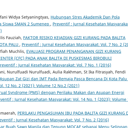
fani Widya Setyaningtyas,
Hubungan Stres Akademik Dan Pola
da Siswa SMAN 2 Sumenep
,
Preventif : Jurnal Kesehatan Masyaraka
)
lis Fauziah,
FAKTOR RISIKO KEJADIAN GIZI KURANG PADA BALITA
KOTA PALU
,
Preventif : Jurnal Kesehatan Masyarakat: Vol. 7 No. 2 (2
fiah Muchlis,
EVALUASI PROGRAM PENANGANAN GIZI KURANG
NTER (CFC) PADA ANAK BALITA DI PUSKESMAS BIROBULI
reventif : Jurnal Kesehatan Masyarakat: Vol. 7 No. 1 (2016)
ni, Nurulfuadi Nurulfuadi, Aulia Rakhman, St Ika Fitrasyah, Fendi
Asupan Zat Gizi dan IMT Pada Remaja Pasca Bencana Di Kota Palu
ol. 12 No. 2 (2021): Volume 12 No.2 (2021)
ual Syndrome (PMS) dengan Perilaku Makan dan Asupan Energi
ventif : Jurnal Kesehatan Masyarakat: Vol. 14 No. 1 (2023): Volume
humaerah,
PERILAKU PENGASUHAN IBU PADA BALITA GIZI KURANG 
eventif : Jurnal Kesehatan Masyarakat: Vol. 7 No. 2 (2016)
sar Buah Sawo Manila dan Tepung MOCAF sebagai Menu Selingan