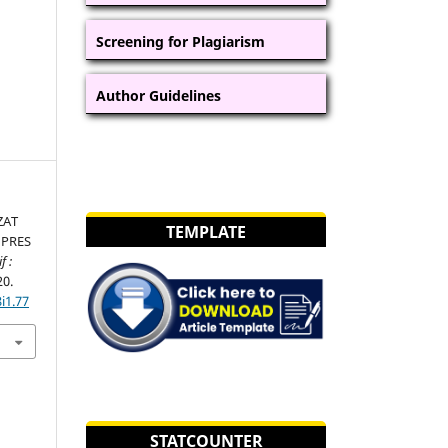
Screening for Plagiarism
Author Guidelines
ZAT
TEMPLATE
NPRES
f :
20.
i1.77
STATCOUNTER