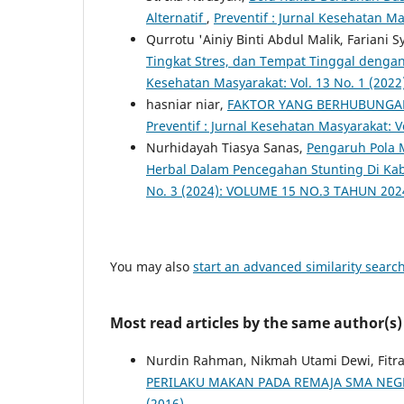
Alternatif
,
Preventif : Jurnal Kesehatan Ma
Qurrotu 'Ainiy Binti Abdul Malik, Fariani S
Tingkat Stres, dan Tempat Tinggal denga
Kesehatan Masyarakat: Vol. 13 No. 1 (2022
hasniar niar,
FAKTOR YANG BERHUBUNGAN
Preventif : Jurnal Kesehatan Masyarakat:
Nurhidayah Tiasya Sanas,
Pengaruh Pola 
Herbal Dalam Pencegahan Stunting Di Ka
No. 3 (2024): VOLUME 15 NO.3 TAHUN 202
You may also
start an advanced similarity searc
Most read articles by the same author(s)
Nurdin Rahman, Nikmah Utami Dewi, Fitr
PERILAKU MAKAN PADA REMAJA SMA NEG
(2016)