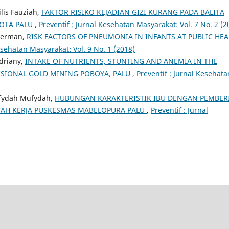
lis Fauziah,
FAKTOR RISIKO KEJADIAN GIZI KURANG PADA BALITA
KOTA PALU
,
Preventif : Jurnal Kesehatan Masyarakat: Vol. 7 No. 2 (2
herman,
RISK FACTORS OF PNEUMONIA IN INFANTS AT PUBLIC HE
esehatan Masyarakat: Vol. 9 No. 1 (2018)
ndriany,
INTAKE OF NUTRIENTS, STUNTING AND ANEMIA IN THE
ISIONAL GOLD MINING POBOYA, PALU
,
Preventif : Jurnal Kesehata
fydah Mufydah,
HUBUNGAN KARAKTERISTIK IBU DENGAN PEMBER
LAYAH KERJA PUSKESMAS MABELOPURA PALU
,
Preventif : Jurnal