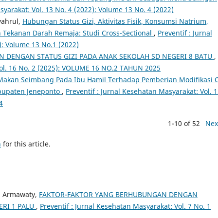
syarakat: Vol. 13 No. 4 (2022): Volume 13 No. 4 (2022)
yahrul,
Hubungan Status Gizi, Aktivitas Fisik, Konsumsi Natrium,
n Tekanan Darah Remaja: Studi Cross-Sectional
,
Preventif : Jurnal
): Volume 13 No.1 (2022)
 DENGAN STATUS GIZI PADA ANAK SEKOLAH SD NEGERI 8 BATU
,
 Vol. 16 No. 2 (2025): VOLUME 16 NO.2 TAHUN 2025
Makan Seimbang Pada Ibu Hamil Terhadap Pemberian Modifikasi 
bupaten Jeneponto
,
Preventif : Jurnal Kesehatan Masyarakat: Vol. 
4
1-10 of 52
Nex
h
for this article.
a Armawaty,
FAKTOR-FAKTOR YANG BERHUBUNGAN DENGAN
ERI 1 PALU
,
Preventif : Jurnal Kesehatan Masyarakat: Vol. 7 No. 1