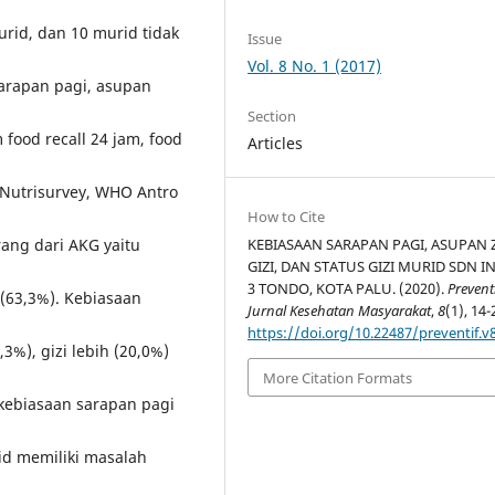
rid, dan 10 murid tidak
Issue
Vol. 8 No. 1 (2017)
 sarapan pagi, asupan
Section
 food recall 24 jam, food
Articles
 Nutrisurvey, WHO Antro
How to Cite
rang dari AKG yaitu
KEBIASAAN SARAPAN PAGI, ASUPAN 
GIZI, DAN STATUS GIZI MURID SDN I
3 TONDO, KOTA PALU. (2020).
Preventi
 (63,3%). Kebiasaan
Jurnal Kesehatan Masyarakat
,
8
(1), 14-
https://doi.org/10.22487/preventif.v8
3%), gizi lebih (20,0%)
More Citation Formats
 kebiasaan sarapan pagi
id memiliki masalah