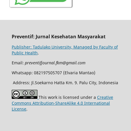
Preventif: Jurnal Kesehatan Masyarakat
Publisher: Tadulako University, Managed by Faculty of
Public Health
.
Email:
preventifjournal.fkm@gmail.com
Whatsapp: 082197505707 (Elvaria Mantao)
Address: Jl.Soekarno Hatta Km. 9. Palu City, Indonesia
This work is licensed under a
Creative
Commons Attribution-ShareAlike 4.0 International
License
.