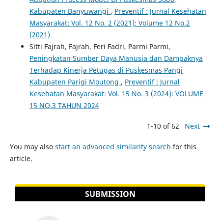
Kabupaten Banyuwangi
,
Preventif : Jurnal Kesehatan
Masyarakat: Vol. 12 No. 2 (2021): Volume 12 No.2
(2021)
Sitti Fajrah, Fajrah, Feri Fadri, Parmi Parmi,
Peningkatan Sumber Daya Manusia dan Dampaknya
Terhadap Kinerja Petugas di Puskesmas Pangi
Kabupaten Parigi Moutong
,
Preventif : Jurnal
Kesehatan Masyarakat: Vol. 15 No. 3 (2024): VOLUME
15 NO.3 TAHUN 2024
1-10 of 62
Next
You may also
start an advanced similarity search
for this
article.
SUBMISSION