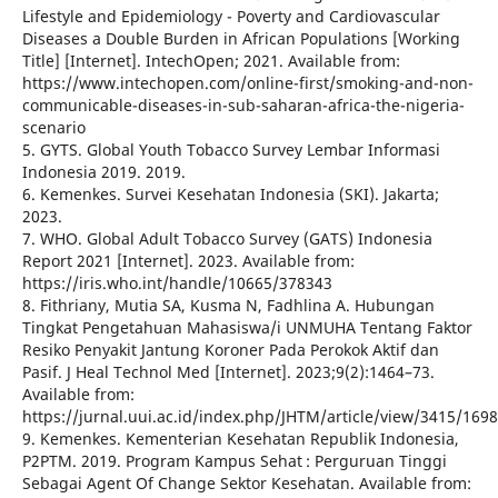
Lifestyle and Epidemiology - Poverty and Cardiovascular
Diseases a Double Burden in African Populations [Working
Title] [Internet]. IntechOpen; 2021. Available from:
https://www.intechopen.com/online-first/smoking-and-non-
communicable-diseases-in-sub-saharan-africa-the-nigeria-
scenario
5. GYTS. Global Youth Tobacco Survey Lembar Informasi
Indonesia 2019. 2019.
6. Kemenkes. Survei Kesehatan Indonesia (SKI). Jakarta;
2023.
7. WHO. Global Adult Tobacco Survey (‎GATS)‎ Indonesia
Report 2021 [Internet]. 2023. Available from:
https://iris.who.int/handle/10665/378343
8. Fithriany, Mutia SA, Kusma N, Fadhlina A. Hubungan
Tingkat Pengetahuan Mahasiswa/i UNMUHA Tentang Faktor
Resiko Penyakit Jantung Koroner Pada Perokok Aktif dan
Pasif. J Heal Technol Med [Internet]. 2023;9(2):1464–73.
Available from:
https://jurnal.uui.ac.id/index.php/JHTM/article/view/3415/1698
9. Kemenkes. Kementerian Kesehatan Republik Indonesia,
P2PTM. 2019. Program Kampus Sehat : Perguruan Tinggi
Sebagai Agent Of Change Sektor Kesehatan. Available from: