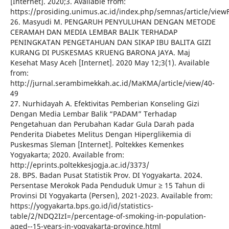
[Internet]. 2020;3. Available from:
https://prosiding.unimus.ac.id/index.php/semnas/article/view
26. Masyudi M. PENGARUH PENYULUHAN DENGAN METODE
CERAMAH DAN MEDIA LEMBAR BALIK TERHADAP
PENINGKATAN PENGETAHUAN DAN SIKAP IBU BALITA GIZI
KURANG DI PUSKESMAS KRUENG BARONA JAYA. Maj
Kesehat Masy Aceh [Internet]. 2020 May 12;3(1). Available
from:
http://jurnal.serambimekkah.ac.id/MaKMA/article/view/40-
49
27. Nurhidayah A. Efektivitas Pemberian Konseling Gizi
Dengan Media Lembar Balik “PADAM” Terhadap
Pengetahuan dan Perubahan Kadar Gula Darah pada
Penderita Diabetes Melitus Dengan Hiperglikemia di
Puskesmas Sleman [Internet]. Poltekkes Kemenkes
Yogyakarta; 2020. Available from:
http://eprints.poltekkesjogja.ac.id/3373/
28. BPS. Badan Pusat Statistik Prov. DI Yogyakarta. 2024.
Persentase Merokok Pada Penduduk Umur ≥ 15 Tahun di
Provinsi DI Yogyakarta (Persen), 2021-2023. Available from:
https://yogyakarta.bps.go.id/id/statistics-
table/2/NDQ2IzI=/percentage-of-smoking-in-population-
aged--15-years-in-yogyakarta-province.html