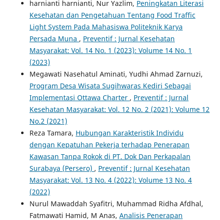
harnianti harnianti, Nur Yazlim,
Peningkatan Literasi
Kesehatan dan Pengetahuan Tentang Food Traffic
Light System Pada Mahasiswa Politeknik Karya
Persada Muna
,
Preventif : Jurnal Kesehatan
Masyarakat: Vol. 14 No. 1 (2023): Volume 14 No. 1
(2023)
Megawati Nasehatul Aminati, Yudhi Ahmad Zarnuzi,
Program Desa Wisata Sugihwaras Kediri Sebagai
Implementasi Ottawa Charter
,
Preventif : Jurnal
Kesehatan Masyarakat: Vol. 12 No. 2 (2021): Volume 12
No.2 (2021)
Reza Tamara,
Hubungan Karakteristik Individu
dengan Kepatuhan Pekerja terhadap Penerapan
Kawasan Tanpa Rokok di PT. Dok Dan Perkapalan
Surabaya (Persero)
,
Preventif : Jurnal Kesehatan
Masyarakat: Vol. 13 No. 4 (2022): Volume 13 No. 4
(2022)
Nurul Mawaddah Syafitri, Muhammad Ridha Afdhal,
Fatmawati Hamid, M Anas,
Analisis Penerapan