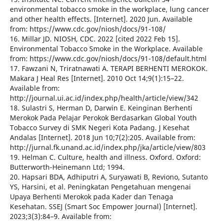
environmental tobacco smoke in the workplace, lung cancer
and other health effects. [Internet]. 2020 Jun. Available
from: https://www.cdc.gov/niosh/docs/91-108/
16. Millar JD. NIOSH, CDC. 2022 [cited 2022 Feb 15].
Environmental Tobacco Smoke in the Workplace. Available
from: https://www.cdc.gov/niosh/docs/91-108/default.html
17. Fawzani N, Triratnawati A. TERAPI BERHENTI MEROKOK.
Makara J Heal Res [Internet]. 2010 Oct 14;9(1):15–22.
Available from:
http://journal.ui.ac.id/index.php/health/article/view/342
18. Sulastri S, Herman D, Darwin E. Keinginan Berhenti
Merokok Pada Pelajar Perokok Berdasarkan Global Youth
Tobacco Survey di SMK Negeri Kota Padang. J Kesehat
Andalas [Internet]. 2018 Jun 10;7(2):205. Available from:
http://jurnal.fk.unand.ac.id/index.php/jka/article/view/803
19. Helman C. Culture, health and illness. Oxford. Oxford:
Butterworth-Heinemann Ltd; 1994.
20. Hapsari BDA, Adhiputri A, Suryawati B, Reviono, Sutanto
YS, Harsini, et al. Peningkatan Pengetahuan mengenai
Upaya Berhenti Merokok pada Kader dan Tenaga
Kesehatan. SSEJ (Smart Soc Empower Journal) [Internet].
2023;3(3):84–9. Available from: