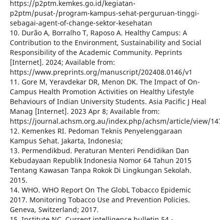
https://p2ptm.kemkes.go.id/kegiatan-
p2ptm/pusat-/program-kampus-sehat-perguruan-tinggi-
sebagai-agent-of-change-sektor-kesehatan
10. Durão A, Borralho T, Raposo A. Healthy Campus: A
Contribution to the Environment, Sustainability and Social
Responsibility of the Academic Community. Peprints
[Internet]. 2024; Available from:
https://www.preprints.org/manuscript/202408.0146/v1
11. Gore M, Yeravdekar DR, Menon DK. The Impact of On-
Campus Health Promotion Activities on Healthy Lifestyle
Behaviours of Indian University Students. Asia Pacific J Heal
Manag [Internet]. 2023 Apr 8; Available from:
https://journal.achsm.org.au/index.php/achsm/article/view/14
12. Kemenkes RI. Pedoman Teknis Penyelenggaraan
Kampus Sehat. Jakarta, Indonesia;
13. Permendikbud. Peraturan Menteri Pendidikan Dan
Kebudayaan Republik Indonesia Nomor 64 Tahun 2015
Tentang Kawasan Tanpa Rokok Di Lingkungan Sekolah.
2015.
14. WHO. WHO Report On The GlobL Tobacco Epidemic
2017. Monitoring Tobacco Use and Prevention Policies.
Geneva, Switzerland; 2017.
15. Institute NC. Current intelligence bulletin 54 -