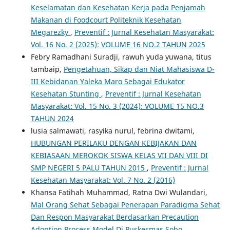
Keselamatan dan Kesehatan Kerja pada Penjamah
Makanan di Foodcourt Politeknik Kesehatan
Megarezky
,
Preventif : Jurnal Kesehatan Masyarakat:
Vol. 16 No. 2 (2025): VOLUME 16 NO.2 TAHUN 2025
Febry Ramadhani Suradji, rawuh yuda yuwana, titus
tambaip,
Pengetahuan, Sikap dan Niat Mahasiswa D-
III Kebidanan Yaleka Maro Sebagai Edukator
Kesehatan Stunting
,
Preventif : Jurnal Kesehatan
Masyarakat: Vol. 15 No. 3 (2024): VOLUME 15 NO.3
TAHUN 2024
lusia salmawati, rasyika nurul, febrina dwitami,
HUBUNGAN PERILAKU DENGAN KEBIJAKAN DAN
KEBIASAAN MEROKOK SISWA KELAS VII DAN VIII DI
SMP NEGERI 5 PALU TAHUN 2015
,
Preventif : Jurnal
Kesehatan Masyarakat: Vol. 7 No. 2 (2016)
Khansa Fatihah Muhammad, Ratna Dwi Wulandari,
Mal Orang Sehat Sebagai Penerapan Paradigma Sehat
Dan Respon Masyarakat Berdasarkan Precaution
Adoption Process Model Di Puskesmas Sobo,