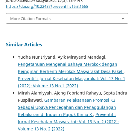
Jurnal Kesehatan Masyarakat
,
15
(3), 134-147.
https://doi.org/10.22487/preventif.v15i3.1665
More Citation Formats
Similar Articles
Yudha Nur Iriyanti, Ayik Mirayanti Mandagi,
Pengetahuan Mengenai Bahaya Merokok dengan
Keinginan Berhenti Merokok Masyarakat Desa Pakel
,
Preventif : Jurnal Kesehatan Masyarakat: Vol. 13 No. 1
(2022): Volume 13 No.1 (2022)
Mirah Alamiyyah, Ajeng Febrianti Rahayu, Septa Indra
Puspikawati,
Gambaran Pelaksanaan Promosi K3
Sebagai Upaya Pencegahan dan Penaggulangan
Kebakaran di Industri Pupuk Kimia X
,
Preventif :
Jurnal Kesehatan Masyarakat: Vol. 13 No. 2 (2022):
Volume 13 No. 2 (2022)