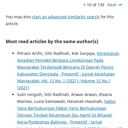
1-10 of 139
Next
You may also
start an advanced similarity search
for this
article.
Most read articles by the same author(s)
Pitriani Arifin, Sitti Radhiah, Kiki Sanjaya,
Kerentanan
Kejadian Penyakit Berbasis Lingkungan Pada
Masyarakat Terdampak Bencana Di Daerah Pesisir
Kabupaten Donggala
,
Preventif : Jurnal Kesehatan
Masyarakat: Vol. 12 No. 1 (2021): Volume 12 No.1
(2021)
Sutri ningsih, Sitti Radhiah, Arwan Arwan, Elvaria
Mantao, Lusia Salmawati, Hasanah Hasanah,
Faktor
Yang Berhubungan Faktor Yang Berhubungan
Dengan Tingkat Kecemasan Ibu Hamil Di Wilayah
Kerja Puskesmas Balinggi
,
Preventif : Jurnal