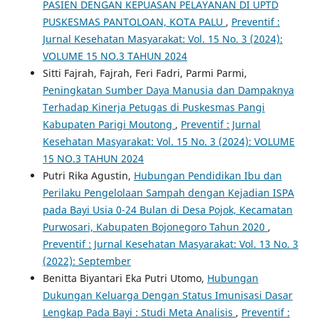
PASIEN DENGAN KEPUASAN PELAYANAN DI UPTD
PUSKESMAS PANTOLOAN, KOTA PALU
,
Preventif :
Jurnal Kesehatan Masyarakat: Vol. 15 No. 3 (2024):
VOLUME 15 NO.3 TAHUN 2024
Sitti Fajrah, Fajrah, Feri Fadri, Parmi Parmi,
Peningkatan Sumber Daya Manusia dan Dampaknya
Terhadap Kinerja Petugas di Puskesmas Pangi
Kabupaten Parigi Moutong
,
Preventif : Jurnal
Kesehatan Masyarakat: Vol. 15 No. 3 (2024): VOLUME
15 NO.3 TAHUN 2024
Putri Rika Agustin,
Hubungan Pendidikan Ibu dan
Perilaku Pengelolaan Sampah dengan Kejadian ISPA
pada Bayi Usia 0-24 Bulan di Desa Pojok, Kecamatan
Purwosari, Kabupaten Bojonegoro Tahun 2020
,
Preventif : Jurnal Kesehatan Masyarakat: Vol. 13 No. 3
(2022): September
Benitta Biyantari Eka Putri Utomo,
Hubungan
Dukungan Keluarga Dengan Status Imunisasi Dasar
Lengkap Pada Bayi : Studi Meta Analisis
,
Preventif :