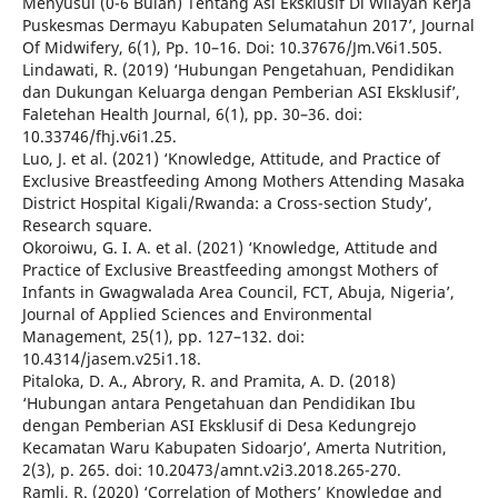
Menyusui (0-6 Bulan) Tentang Asi Eksklusif Di Wilayah Kerja
Puskesmas Dermayu Kabupaten Selumatahun 2017’, Journal
Of Midwifery, 6(1), Pp. 10–16. Doi: 10.37676/Jm.V6i1.505.
Lindawati, R. (2019) ‘Hubungan Pengetahuan, Pendidikan
dan Dukungan Keluarga dengan Pemberian ASI Eksklusif’,
Faletehan Health Journal, 6(1), pp. 30–36. doi:
10.33746/fhj.v6i1.25.
Luo, J. et al. (2021) ‘Knowledge, Attitude, and Practice of
Exclusive Breastfeeding Among Mothers Attending Masaka
District Hospital Kigali/Rwanda: a Cross-section Study’,
Research square.
Okoroiwu, G. I. A. et al. (2021) ‘Knowledge, Attitude and
Practice of Exclusive Breastfeeding amongst Mothers of
Infants in Gwagwalada Area Council, FCT, Abuja, Nigeria’,
Journal of Applied Sciences and Environmental
Management, 25(1), pp. 127–132. doi:
10.4314/jasem.v25i1.18.
Pitaloka, D. A., Abrory, R. and Pramita, A. D. (2018)
‘Hubungan antara Pengetahuan dan Pendidikan Ibu
dengan Pemberian ASI Eksklusif di Desa Kedungrejo
Kecamatan Waru Kabupaten Sidoarjo’, Amerta Nutrition,
2(3), p. 265. doi: 10.20473/amnt.v2i3.2018.265-270.
Ramli, R. (2020) ‘Correlation of Mothers’ Knowledge and