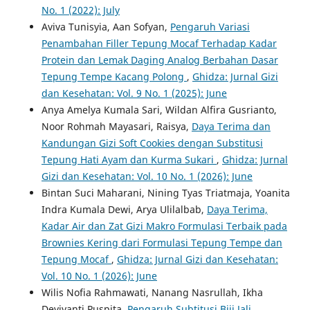
No. 1 (2022): July
Aviva Tunisyia, Aan Sofyan,
Pengaruh Variasi
Penambahan Filler Tepung Mocaf Terhadap Kadar
Protein dan Lemak Daging Analog Berbahan Dasar
Tepung Tempe Kacang Polong
,
Ghidza: Jurnal Gizi
dan Kesehatan: Vol. 9 No. 1 (2025): June
Anya Amelya Kumala Sari, Wildan Alfira Gusrianto,
Noor Rohmah Mayasari, Raisya,
Daya Terima dan
Kandungan Gizi Soft Cookies dengan Substitusi
Tepung Hati Ayam dan Kurma Sukari
,
Ghidza: Jurnal
Gizi dan Kesehatan: Vol. 10 No. 1 (2026): June
Bintan Suci Maharani, Nining Tyas Triatmaja, Yoanita
Indra Kumala Dewi, Arya Ulilalbab,
Daya Terima,
Kadar Air dan Zat Gizi Makro Formulasi Terbaik pada
Brownies Kering dari Formulasi Tepung Tempe dan
Tepung Mocaf
,
Ghidza: Jurnal Gizi dan Kesehatan:
Vol. 10 No. 1 (2026): June
Wilis Nofia Rahmawati, Nanang Nasrullah, Ikha
Deviyanti Puspita,
Pengaruh Subtitusi Biji Jali