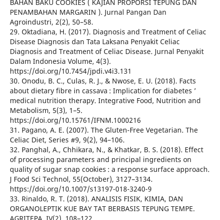
BAHAN BAKU COOKIES ( KAJIAN PROPORSI TEPUNG DAN
PENAMBAHAN MARGARIN ). Jurnal Pangan Dan
Agroindustri, 2(2), 50–58.
29. Oktadiana, H. (2017). Diagnosis and Treatment of Celiac
Disease Diagnosis dan Tata Laksana Penyakit Celiac
Diagnosis and Treatment of Celiac Disease. Jurnal Penyakit
Dalam Indonesia Volume, 4(3).
https://doi.org/10.7454/jpdi.v4i3.131
30. Onodu, B. C., Culas, R. J., & Nwose, E. U. (2018). Facts
about dietary fibre in cassava : Implication for diabetes ’
medical nutrition therapy. Integrative Food, Nutrition and
Metabolism, 5(3), 1–5.
https://doi.org/10.15761/IFNM.1000216
31. Pagano, A. E. (2007). The Gluten-Free Vegetarian. The
Celiac Diet, Series #9, 9(2), 94–106.
32. Panghal, A., Chhikara, N., & Khatkar, B. S. (2018). Effect
of processing parameters and principal ingredients on
quality of sugar snap cookies : a response surface approach.
J Food Sci Technol, 55(October), 3127–3134.
https://doi.org/10.1007/s13197-018-3240-9
33. Rinaldo, R. T. (2018). ANALISIS FISIK, KIMIA, DAN
ORGANOLEPTIK KUE BAY TAT BERBASIS TEPUNG TEMPE.
AGRITEPA, IV(2), 108–122.