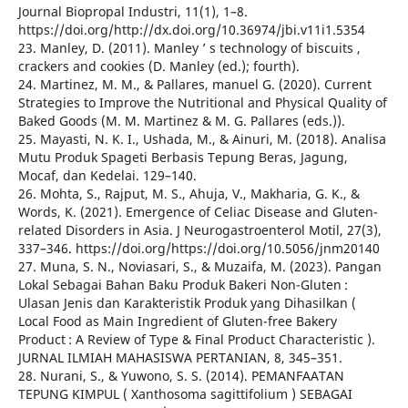
Journal Biopropal Industri, 11(1), 1–8.
https://doi.org/http://dx.doi.org/10.36974/jbi.v11i1.5354
23. Manley, D. (2011). Manley ’ s technology of biscuits ,
crackers and cookies (D. Manley (ed.); fourth).
24. Martinez, M. M., & Pallares, manuel G. (2020). Current
Strategies to Improve the Nutritional and Physical Quality of
Baked Goods (M. M. Martinez & M. G. Pallares (eds.)).
25. Mayasti, N. K. I., Ushada, M., & Ainuri, M. (2018). Analisa
Mutu Produk Spageti Berbasis Tepung Beras, Jagung,
Mocaf, dan Kedelai. 129–140.
26. Mohta, S., Rajput, M. S., Ahuja, V., Makharia, G. K., &
Words, K. (2021). Emergence of Celiac Disease and Gluten-
related Disorders in Asia. J Neurogastroenterol Motil, 27(3),
337–346. https://doi.org/https://doi.org/10.5056/jnm20140
27. Muna, S. N., Noviasari, S., & Muzaifa, M. (2023). Pangan
Lokal Sebagai Bahan Baku Produk Bakeri Non-Gluten :
Ulasan Jenis dan Karakteristik Produk yang Dihasilkan (
Local Food as Main Ingredient of Gluten-free Bakery
Product : A Review of Type & Final Product Characteristic ).
JURNAL ILMIAH MAHASISWA PERTANIAN, 8, 345–351.
28. Nurani, S., & Yuwono, S. S. (2014). PEMANFAATAN
TEPUNG KIMPUL ( Xanthosoma sagittifolium ) SEBAGAI