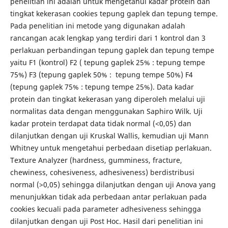
penelitian ini adalah untuk mengetahui kadar protein dan
tingkat kekerasan cookies tepung gaplek dan tepung tempe.
Pada penelitian ini metode yang digunakan adalah
rancangan acak lengkap yang terdiri dari 1 kontrol dan 3
perlakuan perbandingan tepung gaplek dan tepung tempe
yaitu F1 (kontrol) F2 ( tepung gaplek 25% : tepung tempe
75%) F3 (tepung gaplek 50% : tepung tempe 50%) F4
(tepung gaplek 75% : tepung tempe 25%). Data kadar
protein dan tingkat kekerasan yang diperoleh melalui uji
normalitas data dengan menggunakan Saphiro Wilk. Uji
kadar protein terdapat data tidak normal (<0,05) dan
dilanjutkan dengan uji Kruskal Wallis, kemudian uji Mann
Whitney untuk mengetahui perbedaan disetiap perlakuan.
Texture Analyzer (hardness, gumminess, fracture,
chewiness, cohesiveness, adhesiveness) berdistribusi
normal (>0,05) sehingga dilanjutkan dengan uji Anova yang
menunjukkan tidak ada perbedaan antar perlakuan pada
cookies kecuali pada parameter adhesiveness sehingga
dilanjutkan dengan uji Post Hoc. Hasil dari penelitian ini