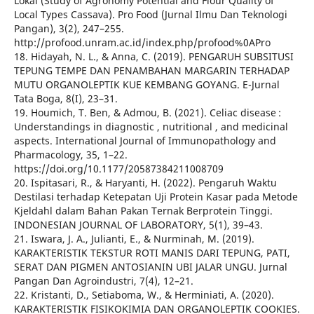
Lokal (Study of Agronomy Potential and Flour Quality of
Local Types Cassava). Pro Food (Jurnal Ilmu Dan Teknologi
Pangan), 3(2), 247–255.
http://profood.unram.ac.id/index.php/profood%0APro
18. Hidayah, N. L., & Anna, C. (2019). PENGARUH SUBSITUSI
TEPUNG TEMPE DAN PENAMBAHAN MARGARIN TERHADAP
MUTU ORGANOLEPTIK KUE KEMBANG GOYANG. E-Jurnal
Tata Boga, 8(I), 23–31.
19. Houmich, T. Ben, & Admou, B. (2021). Celiac disease :
Understandings in diagnostic , nutritional , and medicinal
aspects. International Journal of Immunopathology and
Pharmacology, 35, 1–22.
https://doi.org/10.1177/20587384211008709
20. Ispitasari, R., & Haryanti, H. (2022). Pengaruh Waktu
Destilasi terhadap Ketepatan Uji Protein Kasar pada Metode
Kjeldahl dalam Bahan Pakan Ternak Berprotein Tinggi.
INDONESIAN JOURNAL OF LABORATORY, 5(1), 39–43.
21. Iswara, J. A., Julianti, E., & Nurminah, M. (2019).
KARAKTERISTIK TEKSTUR ROTI MANIS DARI TEPUNG, PATI,
SERAT DAN PIGMEN ANTOSIANIN UBI JALAR UNGU. Jurnal
Pangan Dan Agroindustri, 7(4), 12–21.
22. Kristanti, D., Setiaboma, W., & Herminiati, A. (2020).
KARAKTERISTIK FISIKOKIMIA DAN ORGANOLEPTIK COOKIES.