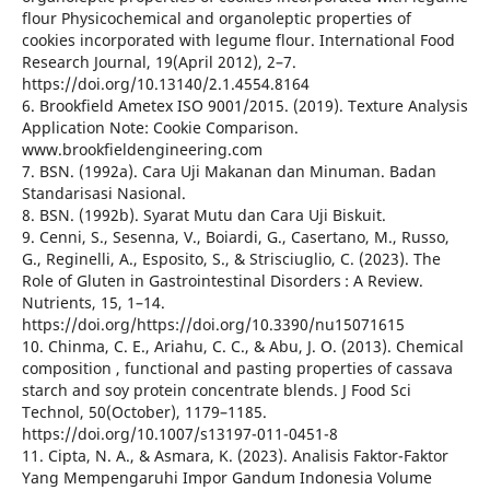
flour Physicochemical and organoleptic properties of
cookies incorporated with legume flour. International Food
Research Journal, 19(April 2012), 2–7.
https://doi.org/10.13140/2.1.4554.8164
6. Brookfield Ametex ISO 9001/2015. (2019). Texture Analysis
Application Note: Cookie Comparison.
www.brookfieldengineering.com
7. BSN. (1992a). Cara Uji Makanan dan Minuman. Badan
Standarisasi Nasional.
8. BSN. (1992b). Syarat Mutu dan Cara Uji Biskuit.
9. Cenni, S., Sesenna, V., Boiardi, G., Casertano, M., Russo,
G., Reginelli, A., Esposito, S., & Strisciuglio, C. (2023). The
Role of Gluten in Gastrointestinal Disorders : A Review.
Nutrients, 15, 1–14.
https://doi.org/https://doi.org/10.3390/nu15071615
10. Chinma, C. E., Ariahu, C. C., & Abu, J. O. (2013). Chemical
composition , functional and pasting properties of cassava
starch and soy protein concentrate blends. J Food Sci
Technol, 50(October), 1179–1185.
https://doi.org/10.1007/s13197-011-0451-8
11. Cipta, N. A., & Asmara, K. (2023). Analisis Faktor-Faktor
Yang Mempengaruhi Impor Gandum Indonesia Volume