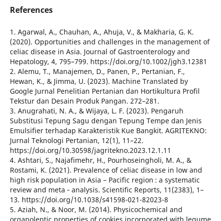
References
1. Agarwal, A., Chauhan, A., Ahuja, V., & Makharia, G. K.
(2020). Opportunities and challenges in the management of
celiac disease in Asia. Journal of Gastroenterology and
Hepatology, 4, 795–799. https://doi.org/10.1002/jgh3.12381
2. Alemu, T., Manajemen, D., Panen, P., Pertanian, F.,
Hewan, K., & Jimma, U. (2023). Machine Translated by
Google Jurnal Penelitian Pertanian dan Hortikultura Profil
Tekstur dan Desain Produk Pangan. 272–281.
3. Anugrahati, N. A., & Wijaya, L. F. (2023). Pengaruh
Substitusi Tepung Sagu dengan Tepung Tempe dan Jenis
Emulsifier terhadap Karakteristik Kue Bangkit. AGRITEKNO:
Jurnal Teknologi Pertanian, 12(1), 11–22.
https://doi.org/10.30598/jagritekno.2023.12.1.11
4. Ashtari, S., Najafimehr, H., Pourhoseingholi, M. A., &
Rostami, K. (2021). Prevalence of celiac disease in low and
high risk population in Asia – Pacific region : a systematic
review and meta ‑ analysis. Scientific Reports, 11(2383), 1–
13. https://doi.org/10.1038/s41598-021-82023-8
5. Aziah, N., & Noor, M. (2014). Physicochemical and
organoleptic properties of cookies incorporated with legume