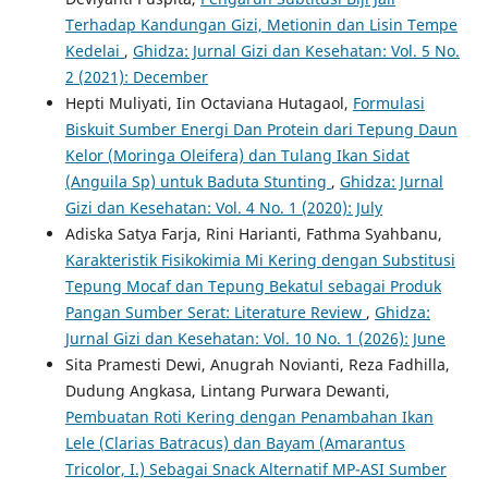
Terhadap Kandungan Gizi, Metionin dan Lisin Tempe
Kedelai
,
Ghidza: Jurnal Gizi dan Kesehatan: Vol. 5 No.
2 (2021): December
Hepti Muliyati, Iin Octaviana Hutagaol,
Formulasi
Biskuit Sumber Energi Dan Protein dari Tepung Daun
Kelor (Moringa Oleifera) dan Tulang Ikan Sidat
(Anguila Sp) untuk Baduta Stunting
,
Ghidza: Jurnal
Gizi dan Kesehatan: Vol. 4 No. 1 (2020): July
Adiska Satya Farja, Rini Harianti, Fathma Syahbanu,
Karakteristik Fisikokimia Mi Kering dengan Substitusi
Tepung Mocaf dan Tepung Bekatul sebagai Produk
Pangan Sumber Serat: Literature Review
,
Ghidza:
Jurnal Gizi dan Kesehatan: Vol. 10 No. 1 (2026): June
Sita Pramesti Dewi, Anugrah Novianti, Reza Fadhilla,
Dudung Angkasa, Lintang Purwara Dewanti,
Pembuatan Roti Kering dengan Penambahan Ikan
Lele (Clarias Batracus) dan Bayam (Amarantus
Tricolor, I.) Sebagai Snack Alternatif MP-ASI Sumber