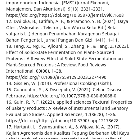
impor gandum Indonesia. JEMSI (Jurnal Ekonomi,
Manajemen, Dan Akuntansi), 9(18), 2321–2331.
https://doi.org/https://doi.org/10.35870/jemsi.v9i6.1608
12. Dwiloka, B., Latifah, A. F., & Pramono, Y. B. (2024). Daya
Oles , Viskositas , Tekstur , dan Warna Selai Bit ( Beta
vulgaris L .) dengan Penambahan Karagenan Sebagai
Bahan Pengental. Jurnal Pangan Dan Gizi, 14(1), 1–11.
13. Feng, X., Ng, K., Ajlouni, S., Zhang, P., & Fang, Z. (2023).
Effect of Solid-State Fermentation on Plant- Sourced
Proteins : A Review Effect of Solid-State Fermentation on
Plant-Sourced Proteins : A Review. Food Reviews
International, 00(00), 1–38.
https://doi.org/10.1080/87559129.2023.2274490
14. Gisslen, W. (2013). Professional Cooking (sixth).
15. Guandalini, S., & Discepolo, V. (2022). Celiac Disease.
February. https://doi.org/10.1007/978-3-030-80068-0
16. Guin, R. P. F. (2022). applied sciences Textural Properties
of Bakery Products : A Review of Instrumental and Sensory
Evaluation Studies. Applied Sciences, 12(8628), 1–26.
https://doi.org/https://doi.org/10.3390/ app12178628
17. Hartanti, L., Syamsunihar, A., & Wijaya, K. A. (2017).
Kajian Agronomis dan Kualitas Tepung Berbahan Ubi Kayu