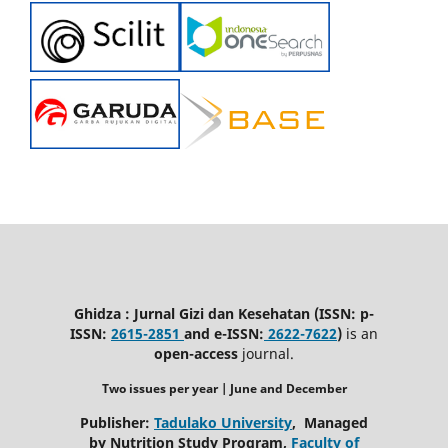
Ghidza : Jurnal Gizi dan Kesehatan (ISSN: p-
ISSN:
2615-2851
and e-ISSN:
2622-7622
)
is an
open-access
journal.
Two issues per year | June
and December
Publisher:
Tadulako University
, Managed
by Nutrition Study Program,
Faculty of