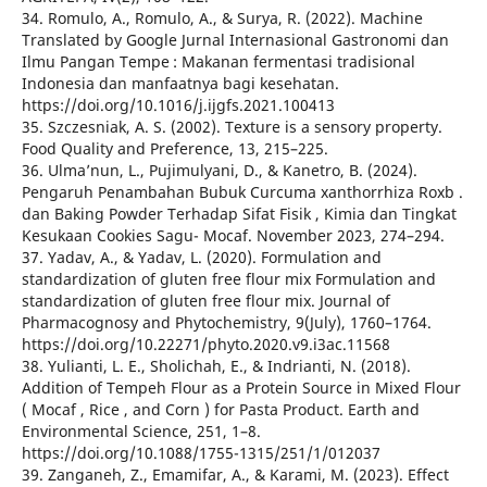
34. Romulo, A., Romulo, A., & Surya, R. (2022). Machine
Translated by Google Jurnal Internasional Gastronomi dan
Ilmu Pangan Tempe : Makanan fermentasi tradisional
Indonesia dan manfaatnya bagi kesehatan.
https://doi.org/10.1016/j.ijgfs.2021.100413
35. Szczesniak, A. S. (2002). Texture is a sensory property.
Food Quality and Preference, 13, 215–225.
36. Ulma’nun, L., Pujimulyani, D., & Kanetro, B. (2024).
Pengaruh Penambahan Bubuk Curcuma xanthorrhiza Roxb .
dan Baking Powder Terhadap Sifat Fisik , Kimia dan Tingkat
Kesukaan Cookies Sagu- Mocaf. November 2023, 274–294.
37. Yadav, A., & Yadav, L. (2020). Formulation and
standardization of gluten free flour mix Formulation and
standardization of gluten free flour mix. Journal of
Pharmacognosy and Phytochemistry, 9(July), 1760–1764.
https://doi.org/10.22271/phyto.2020.v9.i3ac.11568
38. Yulianti, L. E., Sholichah, E., & Indrianti, N. (2018).
Addition of Tempeh Flour as a Protein Source in Mixed Flour
( Mocaf , Rice , and Corn ) for Pasta Product. Earth and
Environmental Science, 251, 1–8.
https://doi.org/10.1088/1755-1315/251/1/012037
39. Zanganeh, Z., Emamifar, A., & Karami, M. (2023). Effect