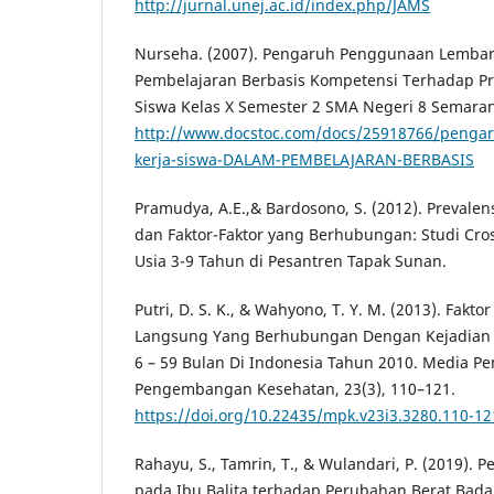
http://jurnal.unej.ac.id/index.php/JAMS
Nurseha. (2007). Pengaruh Penggunaan Lembar
Pembelajaran Berbasis Kompetensi Terhadap Pre
Siswa Kelas X Semester 2 SMA Negeri 8 Semara
http://www.docstoc.com/docs/25918766/penga
kerja-siswa-DALAM-PEMBELAJARAN-BERBASIS
Pramudya, A.E.,& Bardosono, S. (2012). Prevalen
dan Faktor-Faktor yang Berhubungan: Studi Cro
Usia 3-9 Tahun di Pesantren Tapak Sunan.
Putri, D. S. K., & Wahyono, T. Y. M. (2013). Fakt
Langsung Yang Berhubungan Dengan Kejadian
6 – 59 Bulan Di Indonesia Tahun 2010. Media Pe
Pengembangan Kesehatan, 23(3), 110–121.
https://doi.org/10.22435/mpk.v23i3.3280.110-12
Rahayu, S., Tamrin, T., & Wulandari, P. (2019). 
pada Ibu Balita terhadap Perubahan Berat Bad