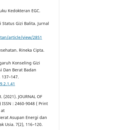
Buku Kedokteran EGC.
tatus Gizi Balita. Jurnal
tan/article/view/2851
esehatan. Rineka Cipta.
ngaruh Konseling Gizi
i Dan Berat Badan
, 137–147.
9.2.1.41
 R. (2021). JOURNAL OF
SSN : 2460-9048 ( Print
 at
Berat Asupan Energi dan
 Usia. 7(2), 116–120.