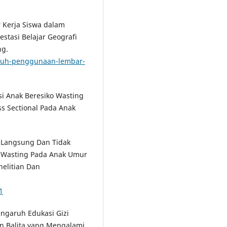
 Kerja Siswa dalam
stasi Belajar Geografi
ng.
ruh-penggunaan-lembar-
si Anak Beresiko Wasting
ss Sectional Pada Anak
or Langsung Dan Tidak
 Wasting Pada Anak Umur
nelitian Dan
1
Pengaruh Edukasi Gizi
an Balita yang Mengalami