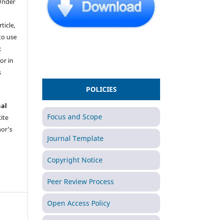
Under
ticle,
to use
:
or in
s
POLICIES
nal
Focus and Scope
ite
hor's
Journal Template
Copyright Notice
Peer Review Process
Open Access Policy