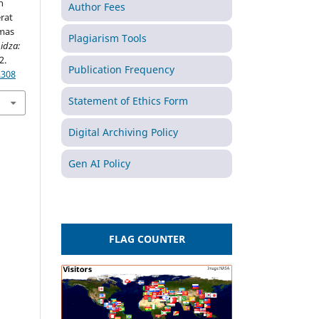
h
Author Fees
rat
smas
Plagiarism Tools
idza:
2.
Publication Frequency
.308
Statement of Ethics Form
Digital Archiving Policy
Gen AI Policy
FLAG COUNTER