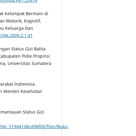
09/boga.v9i1.23914
Anak Kelompok Bermain di
 Motorik, Kognitif,
lmu Keluarga Dan
/jikk.2009.2.1.41
gan Status Gizi Balita
abupaten Pidie Propinsi
na, Universitas Sumatera
arakat Indonesia.
an Menteri Kesehatan
emantauan Status Gizi
/dir_519d41d8cd98f00/files/Buku-