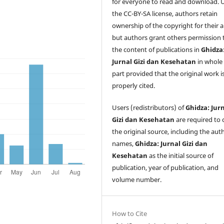
for everyone to read and download. 
the CC-BY-SA license, authors retain
ownership of the copyright for their ar
but authors grant others permission 
the content of publications in
Ghidza
Jurnal Gizi dan Kesehatan
in whole 
part provided that the original work i
properly cited.
Users (redistributors) of
Ghidza: Jur
Gizi dan Kesehatan
are required to c
the original source, including the aut
names,
Ghidza: Jurnal Gizi dan
Kesehatan
as the initial source of
publication, year of publication, and
volume number.
How to Cite