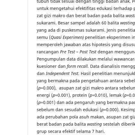
tubuh tidak sesuai dengan tinggi badan anak. Pe
untuk mengetahui efektifitas edukasi terhadap
zat gizi makro dan berat badan pada balita
wast
sukarami. Besar sampel adalah 60 balita
wasting
yang ada di puskesmas sukarami. Jenis peneliti
semu (
Quasi Experimen)
penelitian eksperimen i
memperoleh jawaban atas hipotesis yang dis
rancangan
Pre Test – Post Test
dengan menggunak
Pengumpulan data dilakukan melalui wawanc
kuesioner dan
form recall.
Data dianalisis meng
dan
Independent Test.
Hasil penelitian menunju
yang bermakna pada pengetahuan antara sebe
(
p
=0.000), asupan zat gizi makro antara sebel
energi (
p
=0.001), protein (
p
=0.010), lemak (
p
=0.
(
p
=0.001) dan ada pengaruh yang bermakna pad
sebelum dan sesudah edukasi (
p
=0.000). Kesim
ada perubahan pola asuh makan, asupan zat gi
berat badan pada balita
wasting
sestelah diberi
grup secara efektif selama 7 hari.