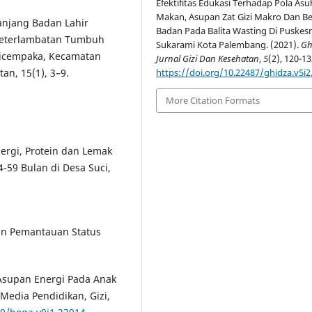
Efektifitas Edukasi Terhadap Pola Asu
Makan, Asupan Zat Gizi Makro Dan Be
 Panjang Badan Lahir
Badan Pada Balita Wasting Di Puske
 Keterlambatan Tumbuh
Sukarami Kota Palembang. (2021).
Gh
ticempaka, Kecamatan
Jurnal Gizi Dan Kesehatan
,
5
(2), 120-13
an, 15(1), 3–9.
https://doi.org/10.22487/ghidza.v5i2
More Citation Formats
Energi, Protein dan Lemak
-59 Bulan di Desa Suci,
tan Pemantauan Status
). Asupan Energi Pada Anak
Media Pendidikan, Gizi,