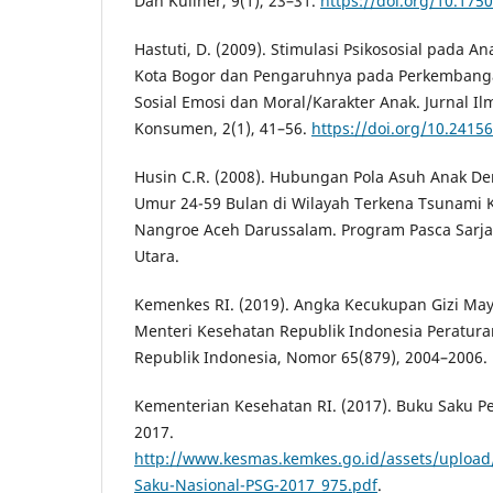
Dan Kuliner, 9(1), 23–31.
https://doi.org/10.175
Hastuti, D. (2009). Stimulasi Psikososial pada 
Kota Bogor dan Pengaruhnya pada Perkembangan
Sosial Emosi dan Moral/Karakter Anak. Jurnal I
Konsumen, 2(1), 41–56.
https://doi.org/10.24156
Husin C.R. (2008). Hubungan Pola Asuh Anak Den
Umur 24-59 Bulan di Wilayah Terkena Tsunami K
Nangroe Aceh Darussalam. Program Pasca Sarja
Utara.
Kemenkes RI. (2019). Angka Kecukupan Gizi May
Menteri Kesehatan Republik Indonesia Peratur
Republik Indonesia, Nomor 65(879), 2004–2006.
Kementerian Kesehatan RI. (2017). Buku Saku P
2017.
http://www.kesmas.kemkes.go.id/assets/upload
Saku-Nasional-PSG-2017_975.pdf
.