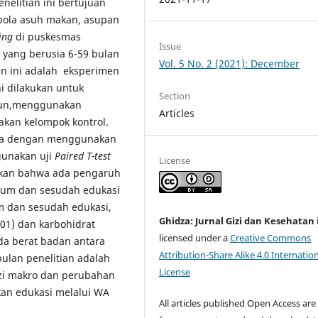
nelitian ini bertujuan
 pola asuh makan, asupan
ing
di puskesmas
Issue
yang berusia 6-59 bulan
Vol. 5 No. 2 (2021): December
an ini adalah eksperimen
ni dilakukan untuk
Section
usun,menggunakan
Articles
an kelompok kontrol.
ara dengan menggunakan
gunakan uji
Paired T-test
License
kkan bahwa ada pengaruh
lum dan sesudah edukasi
um dan sesudah edukasi,
Ghidza: Jurnal Gizi dan Kesehatan
001) dan karbohidrat
licensed under a
Creative Commons
a berat badan antara
Attribution-Share Alike 4.0 Internatio
pulan penelitian adalah
License
zi makro dan perubahan
kan edukasi melalui WA
All articles published Open Access are