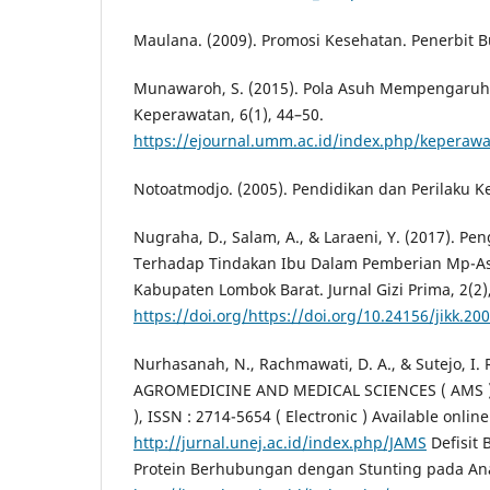
Maulana. (2009). Promosi Kesehatan. Penerbit 
Munawaroh, S. (2015). Pola Asuh Mempengaruhi S
Keperawatan, 6(1), 44–50.
https://ejournal.umm.ac.id/index.php/keperawa
Notoatmodjo. (2005). Pendidikan dan Perilaku K
Nugraha, D., Salam, A., & Laraeni, Y. (2017). Pe
Terhadap Tindakan Ibu Dalam Pemberian Mp-As
Kabupaten Lombok Barat. Jurnal Gizi Prima, 2(2)
https://doi.org/https://doi.org/10.24156/jikk.200
Nurhasanah, N., Rachmawati, D. A., & Sutejo, I.
AGROMEDICINE AND MEDICAL SCIENCES ( AMS ) I
), ISSN : 2714-5654 ( Electronic ) Available online
http://jurnal.unej.ac.id/index.php/JAMS
Defisit 
Protein Berhubungan dengan Stunting pada Anak